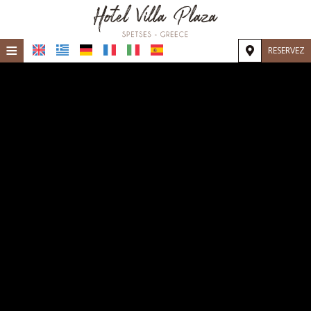
≡
RESERVEZ
Accueil
Emplacement
Hébergement
Installations
Galerie
Demande
Contact