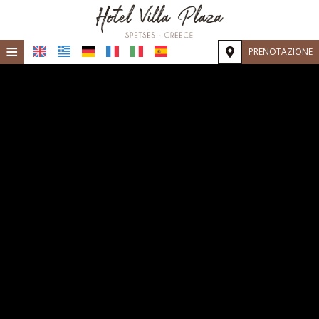
≡
PRENOTAZIONE
Home
Posizione
Alloggio
Servizi
Galeria
Richiesta
Contatti